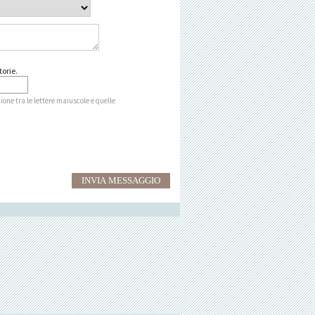
orie.
zione tra le lettere maiuscole e quelle