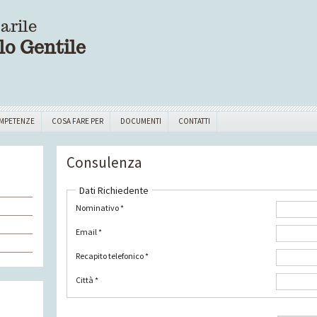
arile
lo Gentile
MPETENZE
COSA FARE PER
DOCUMENTI
CONTATTI
Consulenza
Dati Richiedente
Nominativo *
Email *
Recapito telefonico *
Città *