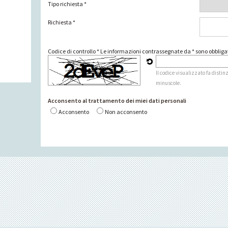
Tipo richiesta *
Richiesta *
Codice di controllo *
Le informazioni contrassegnate da * sono obbligat
Il codice visualizzato fa distin
minuscole.
Acconsento al trattamento dei miei dati personali
Acconsento
Non acconsento