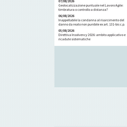
07/08/2026
Geolocalizzazione puntuale nel Lavoro Agile:
timbratura o controllo a distanza?
06/08/2026
Inappellabile la condanna al risarcimento del
danno da reato non punibile ex art. 131-bis c.p.
05/08/2026
Direttiva Insolvency 2026: ambito applicativo e
ricadute sistematiche