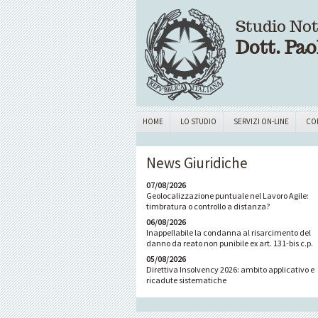
Studio Not
Dott. Pao
HOME
LO STUDIO
SERVIZI ON-LINE
CO
News Giuridiche
07/08/2026
Geolocalizzazione puntuale nel Lavoro Agile:
timbratura o controllo a distanza?
06/08/2026
Inappellabile la condanna al risarcimento del
danno da reato non punibile ex art. 131-bis c.p.
05/08/2026
Direttiva Insolvency 2026: ambito applicativo e
ricadute sistematiche