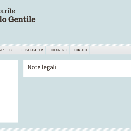
arile
lo Gentile
MPETENZE
COSA FARE PER
DOCUMENTI
CONTATTI
Note legali