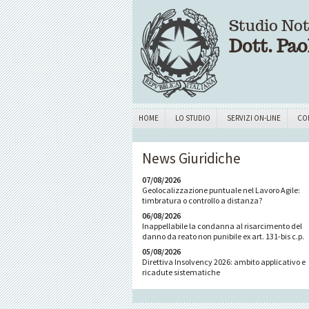
Studio Not
Dott. Pao
HOME
LO STUDIO
SERVIZI ON-LINE
CO
News Giuridiche
07/08/2026
Geolocalizzazione puntuale nel Lavoro Agile:
timbratura o controllo a distanza?
06/08/2026
Inappellabile la condanna al risarcimento del
danno da reato non punibile ex art. 131-bis c.p.
05/08/2026
Direttiva Insolvency 2026: ambito applicativo e
ricadute sistematiche