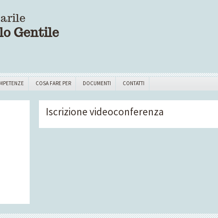
arile
lo Gentile
MPETENZE
COSA FARE PER
DOCUMENTI
CONTATTI
Iscrizione videoconferenza